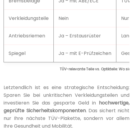
Bremsbeläge
Ja – mit ABE/ECE
TÜV-
Verkleidungsteile
Nein
Nur o
Antriebsriemen
Ja – Erstausrüster
Lang
Spiegel
Ja – mit E-Prüfzeichen
Gese
TÜV-relevante Teile vs. Optikteile: Wo sic
Letztendlich ist es eine strategische Entscheidung:
Sparen Sie bei unkritischen Verkleidungsteilen und
investieren Sie das gesparte Geld in
hochwertige,
geprüfte Sicherheitskomponenten
. Das sichert nicht
nur Ihre nächste TÜV-Plakette, sondern vor allem
Ihre Gesundheit und Mobilität.