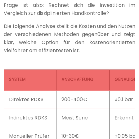
Frage ist also: Rechnet sich die Investition im
Vergleich zur disziplinierten Handkontrolle?
Die folgende Analyse stellt die Kosten und den Nutzen
der verschiedenen Methoden gegenüber und zeigt
klar, welche Option für den kostenorientierten
Vielfahrer am effizientesten ist.
SYSTEM
ANSCHAFFUNG
GENAUIGKE
Direktes RDKS
200-400€
±0,1 bar
Indirektes RDKS
Meist Serie
Erkennt n
Manueller Prüfer
10-30€
±0,05 bar